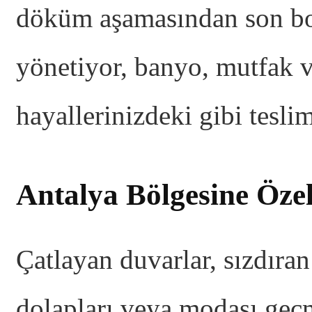
döküm aşamasından son boy
yönetiyor, banyo, mutfak v
hayallerinizdeki gibi tesli
Antalya Bölgesine Öze
Çatlayan duvarlar, sızdıran
dolapları veya modası geç