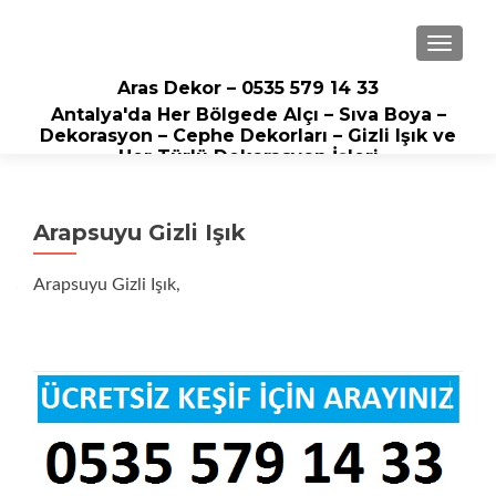
NAVIGA
Aras Dekor – 0535 579 14 33
Antalya'da Her Bölgede Alçı – Sıva Boya –
Dekorasyon – Cephe Dekorları – Gizli Işık ve
Her Türlü Dekorasyon İşleri
Arapsuyu Gizli Işık
Arapsuyu Gizli Işık,