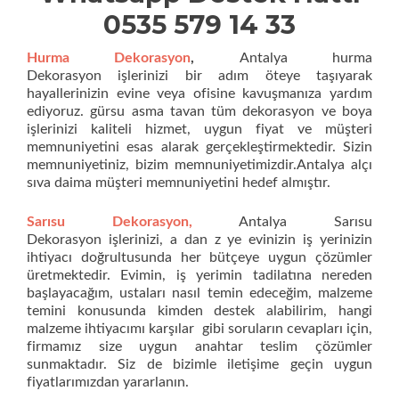
0535 579 14 33
Hurma Dekorasyon
,
Antalya hurma
Dekorasyon işlerinizi bir adım öteye taşıyarak
hayallerinizin evine veya ofisine kavuşmanıza yardım
ediyoruz. gürsu asma tavan tüm dekorasyon ve boya
işlerinizi kaliteli hizmet, uygun fiyat ve müşteri
memnuniyetini esas alarak gerçekleştirmektedir. Sizin
memnuniyetiniz, bizim memnuniyetimizdir.Antalya alçı
sıva daima müşteri memnuniyetini hedef almıştır.
Sarısu Dekorasyon,
Antalya Sarısu
Dekorasyon işlerinizi, a dan z ye evinizin iş yerinizin
ihtiyacı doğrultusunda her bütçeye uygun çözümler
üretmektedir. Evimin, iş yerimin tadilatına nereden
başlayacağım, ustaları nasıl temin edeceğim, malzeme
temini konusunda kimden destek alabilirim, hangi
malzeme ihtiyacımı karşılar gibi soruların cevapları için,
firmamız size uygun anahtar teslim çözümler
sunmaktadır. Siz de bizimle iletişime geçin uygun
fiyatlarımızdan yararlanın.