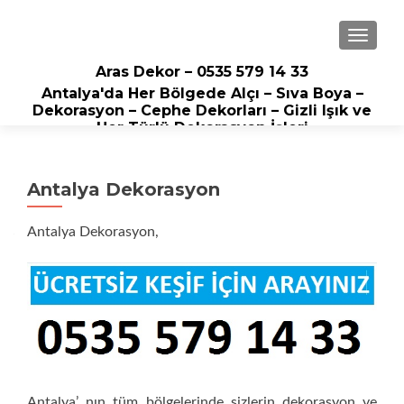
NAVIGA
Aras Dekor – 0535 579 14 33
Antalya'da Her Bölgede Alçı – Sıva Boya –
Dekorasyon – Cephe Dekorları – Gizli Işık ve
Her Türlü Dekorasyon İşleri
Antalya Dekorasyon
Antalya Dekorasyon,
Antalya’ nın tüm bölgelerinde sizlerin dekorasyon ve